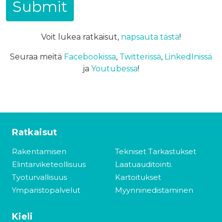
Voit lukea ratkaisut,
napsauta tästä
!
Seuraa meitä
Facebookissa
,
Twitterissä
,
LinkedInissä
ja
Youtubessa
!
Ratkaisut
Rakentamisen
Tekniset Tarkastukset
Elintarviketeollisuus
Laatuauditointi.
Tyoturvallisuus
Kartoitukset
Ymparistopalvelut
Myynninedistaminen
Kieli