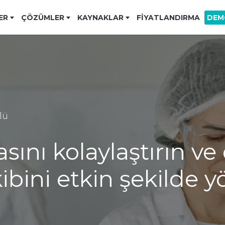
ER
ÇÖZÜMLER
KAYNAKLAR
FIYATLANDIRMA
DEM
lü
ını kolaylaştırın ve 
kibini etkin şekilde 