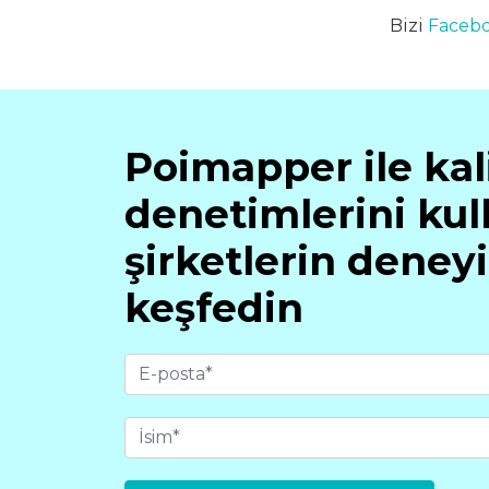
Bizi
Faceb
Poimapper ile kal
denetimlerini kul
şirketlerin deney
keşfedin