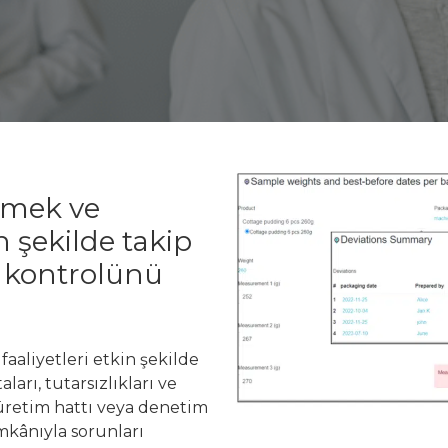
lemek ve
in şekilde takip
e kontrolünü
 faaliyetleri etkin şekilde
arı, tutarsızlıkları ve
s, üretim hattı veya denetim
imkânıyla sorunları