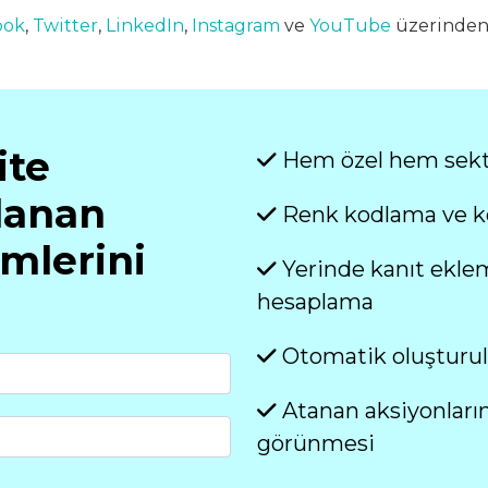
ook
,
Twitter
,
LinkedIn
,
Instagram
ve
YouTube
üzerinden 
ite
Hem özel hem sektö
lanan
Renk kodlama ve koş
imlerini
Yerinde kanıt ekle
hesaplama
Otomatik oluşturul
Atanan aksiyonların
görünmesi