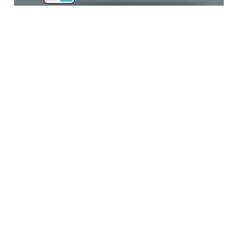
Engagera alla revisorer effektivt
Gör det möjligt för flera revisorer att bidra till samma
revisioner baserat på deras expertis genom att
automatiskt slå samman resultat från varje revisor till